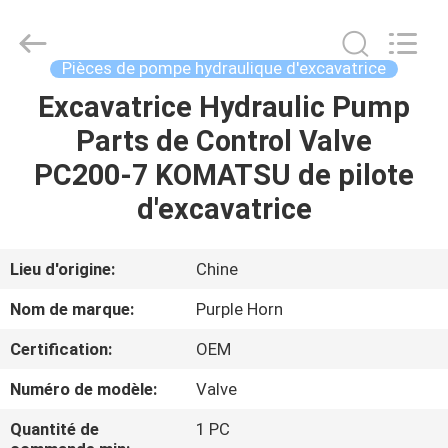
Hefei
Purple
Horn
E-
Commerce
Pièces de pompe hydraulique d'excavatrice
Co.,
Ltd..
Excavatrice Hydraulic Pump
MAISON
All
Rights
Reserved.
Parts de Control Valve
DES
PC200-7 KOMATSU de pilote
PRODUITS
d'excavatrice
AU
Lieu d'origine:
Chine
SUJET
Nom de marque:
Purple Horn
DE
Certification:
OEM
NOUS
Numéro de modèle:
Valve
VISITE
Quantité de
1 PC