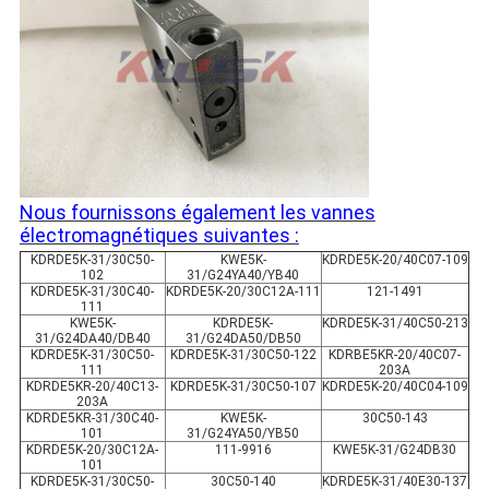
Nous fournissons également les vannes
électromagnétiques suivantes :
KDRDE5K-31/30C50-
KWE5K-
KDRDE5K-20/40C07-109
102
31/G24YA40/YB40
KDRDE5K-31/30C40-
KDRDE5K-20/30C12A-111
121-1491
111
KWE5K-
KDRDE5K-
KDRDE5K-31/40C50-213
31/G24DA40/DB40
31/G24DA50/DB50
KDRDE5K-31/30C50-
KDRDE5K-31/30C50-122
KDRBE5KR-20/40C07-
111
203A
KDRDE5KR-20/40C13-
KDRDE5K-31/30C50-107
KDRDE5K-20/40C04-109
203A
KDRDE5KR-31/30C40-
KWE5K-
30C50-143
101
31/G24YA50/YB50
KDRDE5K-20/30C12A-
111-9916
KWE5K-31/G24DB30
101
KDRDE5K-31/30C50-
30C50-140
KDRDE5K-31/40E30-137