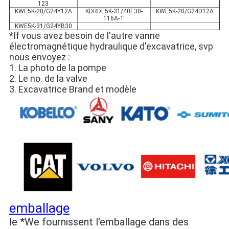
123
KWE5K-20/G24Y12A
KDRDE5K-31/40E30-
KWE5K-20/G24D12A
116A-T
KWE5K-31/G24YB30
*If vous avez besoin de l'autre vanne
électromagnétique hydraulique d'excavatrice, svp
nous envoyez :
1. La photo de la pompe
2. Le no. de la valve
3. Excavatrice Brand et modèle
emballage
le *We fournissent l'emballage dans des