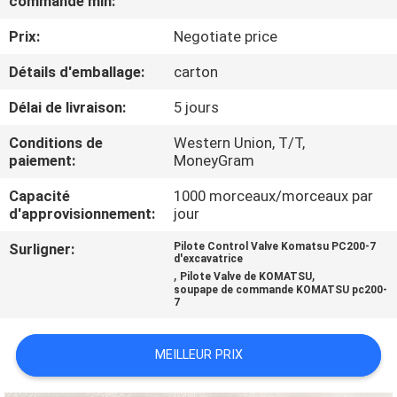
commande min:
D'USINE
Prix:
Negotiate price
CONTRÔLE
Détails d'emballage:
carton
DE
Délai de livraison:
5 jours
QUALITÉ
Conditions de
Western Union, T/T,
paiement:
MoneyGram
CONTACTEZ-
Capacité
1000 morceaux/morceaux par
d'approvisionnement:
jour
NOUS
Surligner:
Pilote Control Valve Komatsu PC200-7
d'excavatrice
BLOG
,
,
Pilote Valve de KOMATSU
soupape de commande KOMATSU pc200-
7
DEMANDEZ
MEILLEUR PRIX
UNE
CITATION