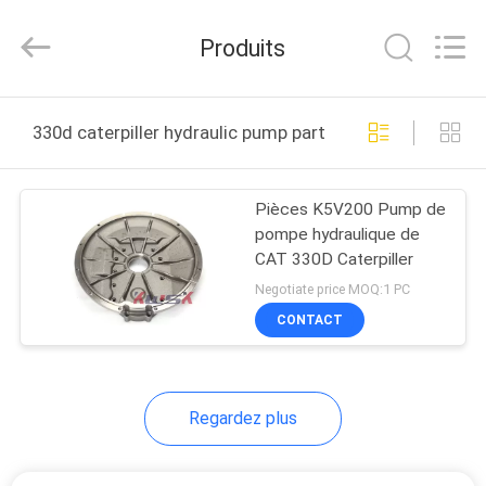
Hefei
Purple
Horn
Produits
E-
Commerce
Co.,
Ltd..
MAISON
All
Rights
330d caterpiller hydraulic pump parts fabrication en lig
Reserved.
DES
Pièces K5V200 Pump de
PRODUITS
pompe hydraulique de
CAT 330D Caterpiller
AU
Negotiate price MOQ:1 PC
SUJET
CONTACT
DE
NOUS
Regardez plus
VISITE