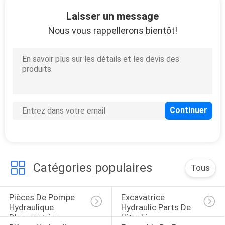
D'USINE
Laisser un message
Nous vous rappellerons bientôt!
CONTRÔLE
DE
QUALITÉ
CONTACTEZ-
NOUS
BLOG
Catégories populaires
Tous
DEMANDEZ
Pièces De Pompe 
Excavatrice 
UNE
Hydraulique 
Hydraulic Parts De 
D'excavatrice
Hitachi
CITATION