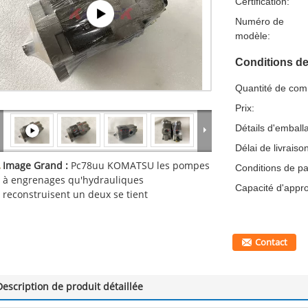
Certification:
Numéro de
modèle:
Conditions de
Quantité de co
Prix:
Détails d'emball
Délai de livraiso
Image Grand :
Pc78uu KOMATSU les pompes
Conditions de p
à engrenages qu'hydrauliques
Capacité d'appr
reconstruisent un deux se tient
Contact
Description de produit détaillée