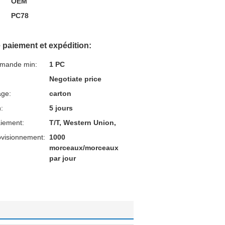
OEM
PC78
 paiement et expédition:
mmande min:
1 PC
Negotiate price
age:
carton
n:
5 jours
aiement:
T/T, Western Union,
ovisionnement:
1000
morceaux/morceaux
par jour