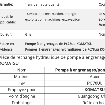
arantie:
1 an, de haute qualité
Cou
Travaux de construction, énergie et
Le s
ndustrie
exploitation, machines, excavatrice
apr
pplicable:
four
Couleur:
Gris
Nom
Mettre en
Pompe à engrenages de Pc78uu KOMATSU
,
évidence:
Pompes à engrenages hydrauliques de Pc78uu K
Pièce de rechange hydraulique de pompe à engrenag
KOMATSU
Nom
Pompe à engrenages/pom
Matériel
Acier
PC78UU
Type
Employez pour
KOMATSU
Point d'origine
Guangdong, C
Emballage
Boîte en boi