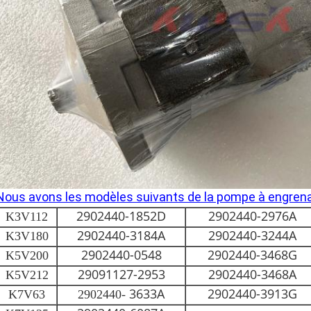
Nous avons les modèles suivants de la pompe à engrena
2902440-1852D
2902440-2976A
K3V112
2902440-3184A
2902440-3244A
K3V180
2902440-0548
2902440-3468G
K5V200
29091127-2953
2902440-3468A
K5V212
3633A
2902440-3913G
K7V63
2902440-