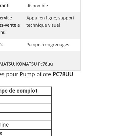
rant:
disponible
ervice
Appui en ligne, support
ès-vente a
technique visuel
ni:
:
Pompe à engrenages
OMATSU
,
KOMATSU Pc78uu
es pour Pump pilote
PC78UU
pe de complot
hine
s