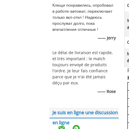
Клещи понравились, опробовал
G
в работе-автомат, переключает
только вкл-откл ! Надеюсь
I
прослужат долго, пока
a
впечатления отличные !
—— Jerry
Le délai de livraison est rapide,
et très important : le match
toujours envoyé de produits
l'ordre. Je leur fais confiance
parce que je n'ai été jamais
déçu par eux.
—— Rose
Je suis en ligne une discussion
en ligne