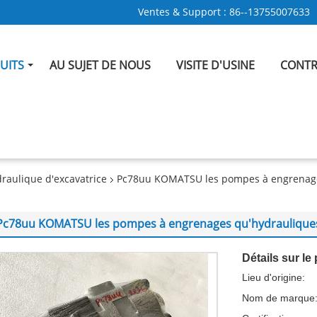
Ventes & Support :
86--13755007633
UITS
AU SUJET DE NOUS
VISITE D'USINE
CONTR
raulique d'excavatrice
Pc78uu KOMATSU les pompes à engrenages
Pc78uu KOMATSU les pompes à engrenages qu'hydrauliques 
Détails sur le 
Lieu d'origine:
Nom de marque