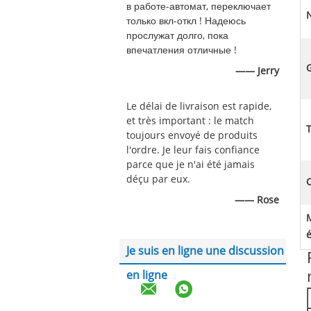
в работе-автомат, переключает
только вкл-откл ! Надеюсь
прослужат долго, пока
впечатления отличные !
G
—— Jerry
Le délai de livraison est rapide,
et très important : le match
toujours envoyé de produits
l'ordre. Je leur fais confiance
parce que je n'ai été jamais
déçu par eux.
C
—— Rose
Je suis en ligne une discussion
en ligne