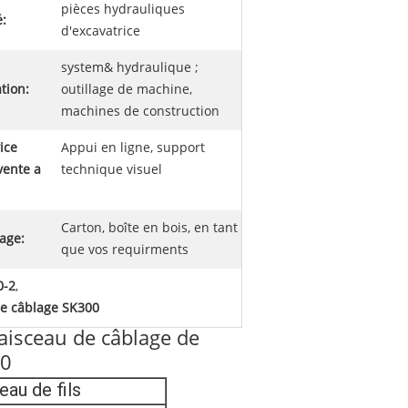
pièces hydrauliques
é:
d'excavatrice
system& hydraulique ;
tion:
outillage de machine,
machines de construction
ice
Appui en ligne, support
vente a
technique visuel
Carton, boîte en bois, en tant
age:
que vos requirments
0-2
,
de câblage SK300
Faisceau de câblage de
00
eau de fils