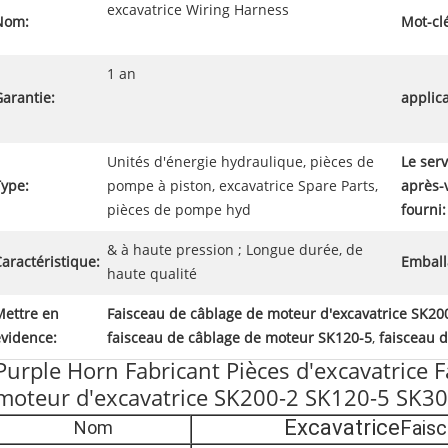
excavatrice Wiring Harness
Nom:
Mot-cl
1 an
arantie:
applica
Unités d'énergie hydraulique, pièces de
Le serv
Type:
pompe à piston, excavatrice Spare Parts,
après-
pièces de pompe hyd
fourni:
& à haute pression ; Longue durée, de
aractéristique:
Emball
haute qualité
Mettre en
Faisceau de câblage de moteur d'excavatrice SK20
évidence:
faisceau de câblage de moteur SK120-5
,
faisceau 
Purple Horn Fabricant Pièces d'excavatrice 
moteur d'excavatrice SK200-2 SK120-5 SK3
Excavatrice
Faisc
Nom