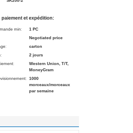
SK200-2
 paiement et expédition:
mmande min:
1 PC
Negotiated price
age:
carton
n:
2 jours
aiement:
Western Union, T/T,
MoneyGram
ovisionnement:
1000
morceaux/morceaux
par semaine