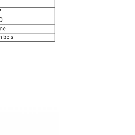
2
O
ine
n bois