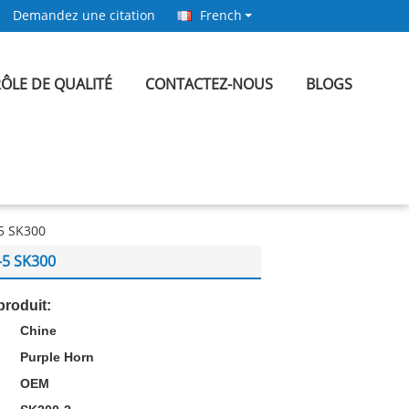
Demandez une citation
French
ÔLE DE QUALITÉ
CONTACTEZ-NOUS
BLOGS
-5 SK300
-5 SK300
produit:
Chine
:
Purple Horn
OEM