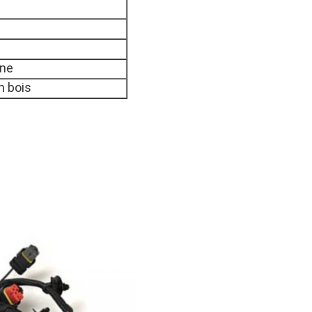
ine
n bois