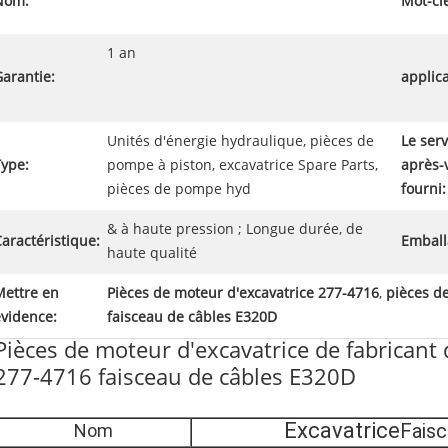
Nom:
Mot-cl
1 an
arantie:
applica
Unités d'énergie hydraulique, pièces de
Le serv
Type:
pompe à piston, excavatrice Spare Parts,
après-
pièces de pompe hyd
fourni:
& à haute pression ; Longue durée, de
aractéristique:
Emball
haute qualité
Mettre en
Pièces de moteur d'excavatrice 277-4716
,
pièces d
évidence:
faisceau de câbles E320D
Pièces de moteur d'excavatrice de fabrican
277-4716 faisceau de câbles E320D
Excavatrice
Faisc
Nom