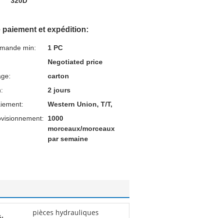
320D
 paiement et expédition:
mmande min:
1 PC
Negotiated price
age:
carton
n:
2 jours
aiement:
Western Union, T/T,
ovisionnement:
1000
morceaux/morceaux
par semaine
pièces hydrauliques