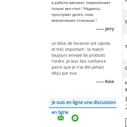
в работе-автомат, переключает
только вкл-откл ! Надеюсь
прослужат долго, пока
впечатления отличные !
G
—— Jerry
Le délai de livraison est rapide,
et très important : le match
toujours envoyé de produits
l'ordre. Je leur fais confiance
parce que je n'ai été jamais
C
déçu par eux.
—— Rose
Je suis en ligne une discussion
en ligne