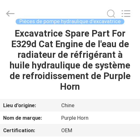
Hefei
Purple
Horn
E-
Commerce
Pièces de pompe hydraulique d'excavatrice
Co.,
Ltd..
Excavatrice Spare Part For
MAISON
All
Rights
Reserved.
E329d Cat Engine de l'eau de
DES
radiateur de réfrigérant à
PRODUITS
huile hydraulique de système
de refroidissement de Purple
AU
Horn
SUJET
DE
Lieu d'origine:
Chine
NOUS
Nom de marque:
Purple Horn
Certification:
OEM
VISITE