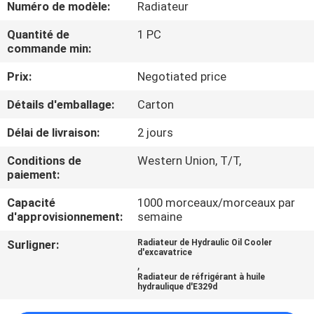
Numéro de modèle:
Radiateur
D'USINE
Quantité de
1 PC
commande min:
CONTRÔLE
Prix:
Negotiated price
DE
QUALITÉ
Détails d'emballage:
Carton
Délai de livraison:
2 jours
CONTACTEZ-
Conditions de
Western Union, T/T,
NOUS
paiement:
Capacité
1000 morceaux/morceaux par
BLOG
d'approvisionnement:
semaine
Surligner:
Radiateur de Hydraulic Oil Cooler
d'excavatrice
DEMANDEZ
,
Radiateur de réfrigérant à huile
UNE
hydraulique d'E329d
CITATION