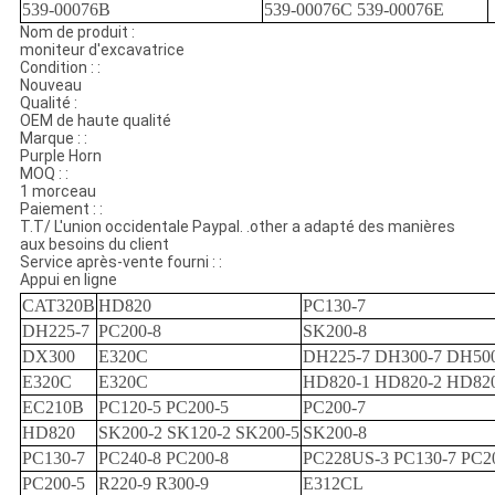
539-00076B
539-00076C 539-00076E
Nom de produit :
moniteur d'excavatrice
Condition : :
Nouveau
Qualité :
OEM de haute qualité
Marque : :
Purple Horn
MOQ : :
1 morceau
Paiement : :
T.T/ L'union occidentale Paypal. .other a adapté des manières
aux besoins du client
Service après-vente fourni : :
Appui en ligne
CAT320B
HD820
PC130-7
DH225-7
PC200-8
SK200-8
DX300
E320C
DH225-7 DH300-7 DH50
E320C
E320C
HD820-1 HD820-2 HD82
EC210B
PC120-5 PC200-5
PC200-7
HD820
SK200-2 SK120-2 SK200-5
SK200-8
PC130-7
PC240-8 PC200-8
PC228US-3 PC130-7 PC2
PC200-5
R220-9 R300-9
E312CL