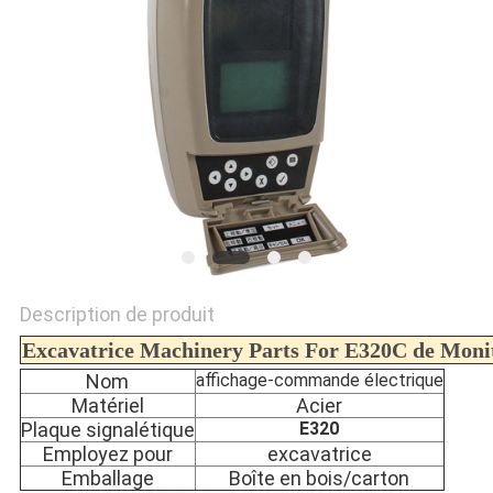
NEWS
PLAN
DU
SITE
PRIVACY
POLICY
Description de produit
Excavatrice Machinery Parts For E320C de Monit
Nom
affichage-commande électrique
Matériel
Acier
Plaque signalétique
E320
Employez pour
excavatrice
Emballage
Boîte en bois/carton