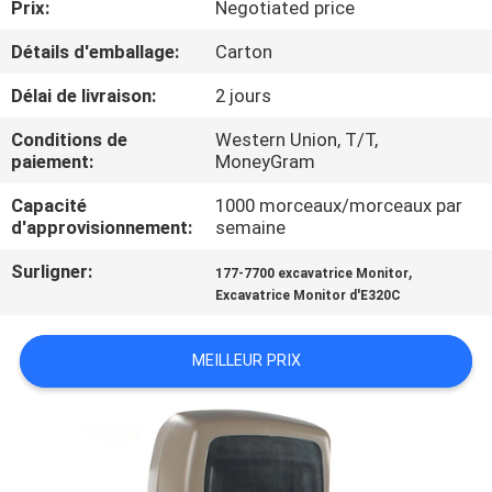
Prix:
Negotiated price
D'USINE
Détails d'emballage:
Carton
CONTRÔLE
Délai de livraison:
2 jours
DE
Conditions de
Western Union, T/T,
QUALITÉ
paiement:
MoneyGram
Capacité
1000 morceaux/morceaux par
d'approvisionnement:
semaine
CONTACTEZ-
NOUS
Surligner:
,
177-7700 excavatrice Monitor
Excavatrice Monitor d'E320C
BLOG
MEILLEUR PRIX
DEMANDEZ
UNE
CITATION