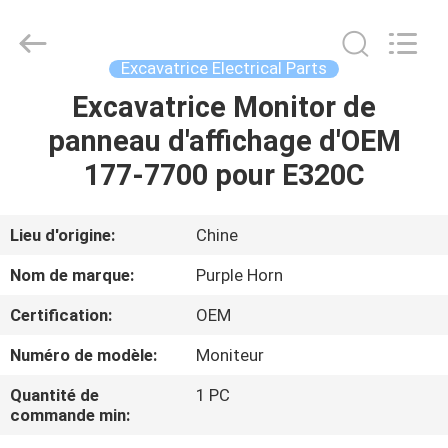
Hefei
Purple
Horn
E-
Commerce
Excavatrice Electrical Parts
Co.,
Ltd..
Excavatrice Monitor de
MAISON
All
Rights
Reserved.
panneau d'affichage d'OEM
DES
177-7700 pour E320C
PRODUITS
Lieu d'origine:
Chine
AU
Nom de marque:
Purple Horn
SUJET
Certification:
OEM
DE
Numéro de modèle:
Moniteur
NOUS
Quantité de
1 PC
commande min:
VISITE