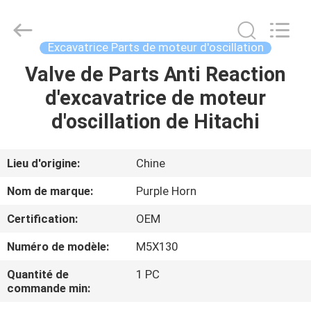
Hefei
Purple
Horn
E-
Commerce
Excavatrice Parts de moteur d'oscillation
Co.,
Ltd..
Valve de Parts Anti Reaction
MAISON
All
Rights
Reserved.
d'excavatrice de moteur
DES
d'oscillation de Hitachi
PRODUITS
Lieu d'origine:
Chine
AU
Nom de marque:
Purple Horn
SUJET
Certification:
OEM
DE
Numéro de modèle:
M5X130
NOUS
Quantité de
1 PC
commande min:
VISITE