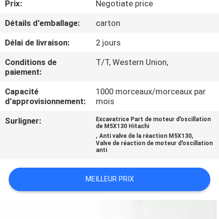
Prix:
Negotiate price
D'USINE
Détails d'emballage:
carton
CONTRÔLE
Délai de livraison:
2 jours
DE
Conditions de
T/T, Western Union,
QUALITÉ
paiement:
Capacité
1000 morceaux/morceaux par
d'approvisionnement:
mois
CONTACTEZ-
NOUS
Surligner:
Excavatrice Part de moteur d'oscillation
de M5X130 Hitachi
,
,
Anti valve de la réaction M5X130
Valve de réaction de moteur d'oscillation
BLOG
anti
MEILLEUR PRIX
DEMANDEZ
UNE
CITATION