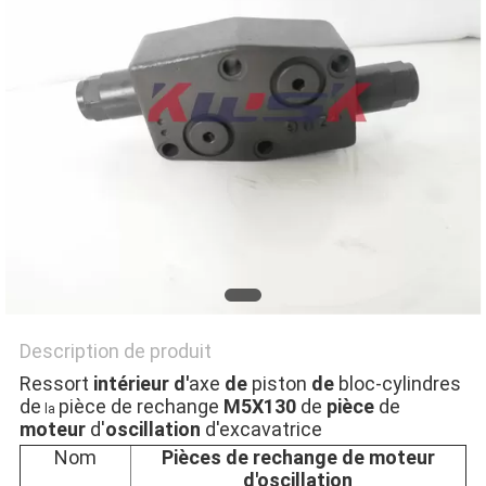
NEWS
PLAN
DU
SITE
PRIVACY
POLICY
Description de produit
Ressort
intérieur d'
axe
de
piston
de
bloc-cylindres
de
pièce de rechange
M5X130
de
pièce
de
la
moteur
d'
oscillation
d'excavatrice
Nom
Pièces de rechange de moteur
d'oscillation