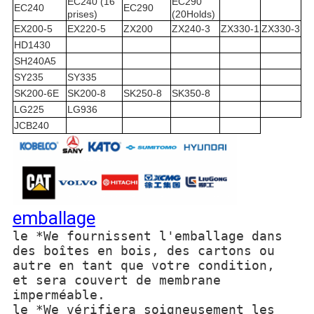
EC240 (16
EC290
EC240
EC290
prises)
(20Holds)
EX200-5
EX220-5
ZX200
ZX240-3
ZX330-1
ZX330-3
HD1430
SH240A5
SY235
SY335
SK200-6E
SK200-8
SK250-8
SK350-8
LG225
LG936
JCB240
emballage
le *We fournissent l'emballage dans
des boîtes en bois, des cartons ou
autre en tant que votre condition,
et sera couvert de membrane
imperméable.
le *We vérifiera soigneusement les