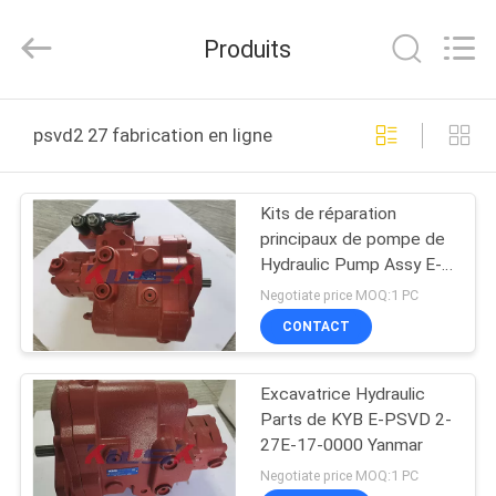
Hefei
Purple
Horn
Produits
E-
Commerce
Co.,
Ltd..
MAISON
All
Rights
psvd2 27 fabrication en ligne
Reserved.
DES
Kits de réparation
PRODUITS
principaux de pompe de
Hydraulic Pump Assy E-
AU
PSVD2-27E-17-0055
Negotiate price MOQ:1 PC
d'excavatrice Yanmar
SUJET
CONTACT
DE
Excavatrice Hydraulic
NOUS
Parts de KYB E-PSVD 2-
27E-17-0000 Yanmar
VISITE
Negotiate price MOQ:1 PC