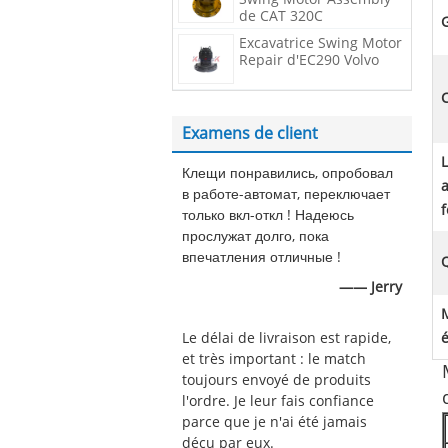
de CAT 320C
G
Excavatrice Swing Motor
Repair d'EC290 Volvo
Examens de client
L
Клещи понравились, опробовал
в работе-автомат, переключает
f
только вкл-откл ! Надеюсь
прослужат долго, пока
впечатления отличные !
Q
—— Jerry
Le délai de livraison est rapide,
et très important : le match
toujours envoyé de produits
l'ordre. Je leur fais confiance
parce que je n'ai été jamais
déçu par eux.