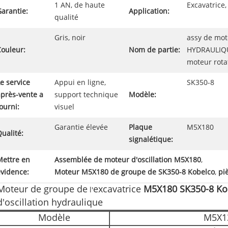
1 AN, de haute
Excavatrice,
arantie:
Application:
qualité
Gris, noir
assy de mot
Couleur:
Nom de partie:
HYDRAULIQU
moteur rota
e service
Appui en ligne,
SK350-8
après-vente a
support technique
Modèle:
ourni:
visuel
Garantie élevée
Plaque
M5X180
ualité:
signalétique:
Mettre en
Assemblée de moteur d'oscillation M5X180
,
évidence:
Moteur M5X180 de groupe de SK350-8 Kobelco
,
pi
Moteur de groupe de
excavatrice
M5X180 SK350-8 Ko
l'
d'oscillation hydraulique
Modèle
M5X1