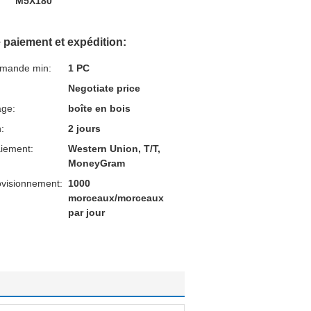
M5X180
 paiement et expédition:
mmande min:
1 PC
Negotiate price
age:
boîte en bois
n:
2 jours
aiement:
Western Union, T/T,
MoneyGram
ovisionnement:
1000
morceaux/morceaux
par jour