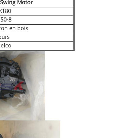
 Swing Motor
X180
50-8
ton en bois
ours
elco