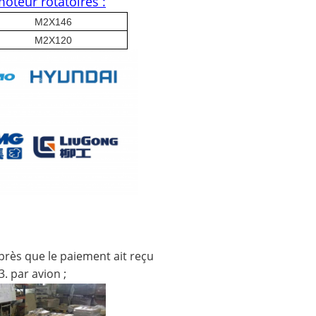
teur rotatoires :
M2X146
M2X120
après que le paiement ait reçu
3. par avion ;