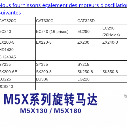
Nous fournissons également des moteurs d'oscillation
suivantes :
CAT320C
CAT330C
CAT325D
EC290
EC240
EC240 (16 prises)
EC290
(20Holds)
EX200-5
EX220-5
ZX200
ZX240-3
HD1430
SH240A5
SY235
SY335
SY215
SK200-6E
SK200-8
SK250-8
SK350-8
LG225
LG936
LG220
JCB240