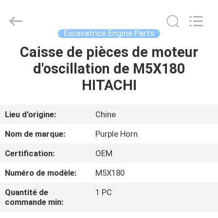
Hefei
Purple
Horn
E-
Commerce
Excavatrice Engine Parts
Co.,
Ltd..
Caisse de pièces de moteur
MAISON
All
Rights
Reserved.
d'oscillation de M5X180
DES
HITACHI
PRODUITS
Lieu d'origine:
Chine
AU
Nom de marque:
Purple Horn
SUJET
Certification:
OEM
DE
Numéro de modèle:
M5X180
NOUS
Quantité de
1 PC
commande min:
VISITE