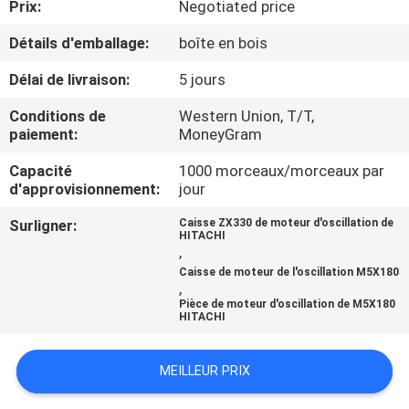
Prix:
Negotiated price
D'USINE
Détails d'emballage:
boîte en bois
CONTRÔLE
Délai de livraison:
5 jours
DE
Conditions de
Western Union, T/T,
QUALITÉ
paiement:
MoneyGram
Capacité
1000 morceaux/morceaux par
d'approvisionnement:
jour
CONTACTEZ-
NOUS
Surligner:
Caisse ZX330 de moteur d'oscillation de
HITACHI
,
Caisse de moteur de l'oscillation M5X180
BLOG
,
Pièce de moteur d'oscillation de M5X180
HITACHI
DEMANDEZ
UNE
MEILLEUR PRIX
CITATION