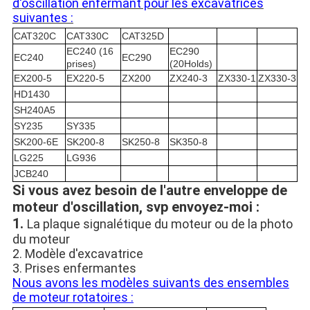
d'oscillation enfermant pour les excavatrices
suivantes :
CAT320C
CAT330C
CAT325D
EC240 (16
EC290
EC240
EC290
prises)
(20Holds)
EX200-5
EX220-5
ZX200
ZX240-3
ZX330-1
ZX330-3
HD1430
SH240A5
SY235
SY335
SK200-6E
SK200-8
SK250-8
SK350-8
LG225
LG936
JCB240
Si vous avez besoin de l'autre enveloppe de
moteur d'oscillation, svp envoyez-moi :
1.
La plaque signalétique du moteur ou de la photo
du moteur
2. Modèle d'excavatrice
3. Prises enfermantes
Nous avons les modèles suivants des ensembles
de moteur rotatoires :