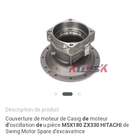
NEWS
PLAN
DU
SITE
PRIVACY
POLICY
Description de produit
Couverture de moteur de Casig
de
moteur
d'
oscillation
de
pièce
M5X180 ZX330 HITACHI
de
la
Swing Motor Spare d'excavatrice