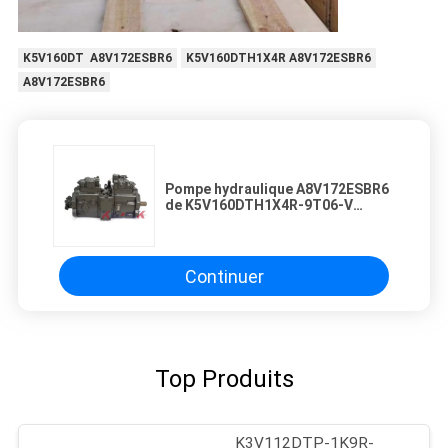
K5V160DT A8V172ESBR6
K5V160DTH1X4R A8V172ESBR6
A8V172ESBR6
Pompe hydraulique A8V172ESBR6
de K5V160DTH1X4R-9T06-V
SUMITOMO SH350
Continuer
Top Produits
K3V112DTP-1K9R-