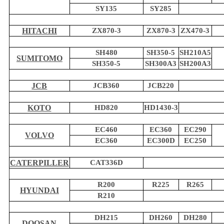
SY135
SY285
HITACHI
ZX870-3
ZX870-3
ZX470-3
SH480
SH350-5
SH210A5
SUMITOMO
SH350-5
SH300A3
SH200A3
JCB
JCB360
JCB220
KOTO
HD820
HD1430-3
EC460
EC360
EC290
VOLVO
EC360
EC300D
EC250
CATERPILLER
CAT336D
R200
R225
R265
HYUNDAI
R210
DH215
DH260
DH280
DOOSAN