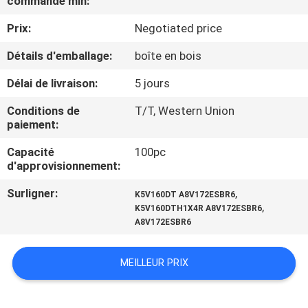
commande min:
D'USINE
Prix:
Negotiated price
CONTRÔLE
Détails d'emballage:
boîte en bois
DE
Délai de livraison:
5 jours
QUALITÉ
Conditions de
T/T, Western Union
paiement:
CONTACTEZ-
Capacité
100pc
d'approvisionnement:
NOUS
Surligner:
,
K5V160DT A8V172ESBR6
,
K5V160DTH1X4R A8V172ESBR6
BLOGS
A8V172ESBR6
DEMANDEZ
MEILLEUR PRIX
UNE
CITATION