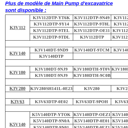
Plus de modèle de Main Pump d'excavatrice
sont disponible :
K3V112DTP-YT6K
K3V112DTP-9N49
K3V11
K3V112DTP-9Y14
K3V112DTP-9T8L
K3V11
K3V112
K3V112DTP-9TEL
K3V112DTP-OE11
K3V11
K3V112DTP-9TDL
K3V112DTP
K3V112
K3V140DT-9ND9
K3V140DT-9TCM
K3V14
K3V140
K3V140DTP
K3V180DT-9NJ9
K3V180DTH-9T0V
K3V180
K3V180
K3V180DT-9NJ9
K3V180DTH-9C0B
K3V280
K3V280SH141L-0E23
K3V280
K3V2
K3V63
K3V63DTP-0E02
K3V63DT-9POH
K3V63
K5V140DTP-YTOK
K5V140DTP-OEZ1
K5V140
K5V140DTP-9N0A
K5V140DTP-0E01
K5V140
K5V140
K5V140DTP-9N01
K5V140DTP-0EZ1
K5V140