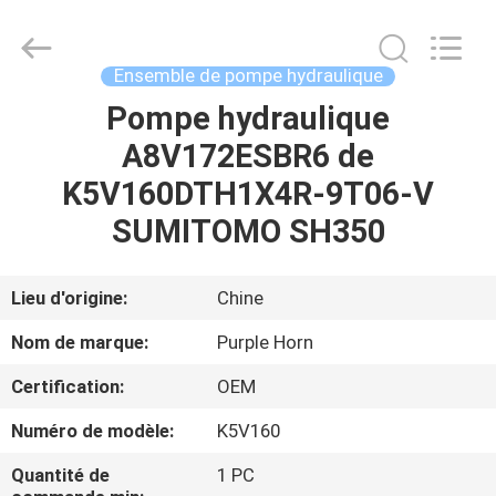
Hefei
Purple
Horn
E-
Commerce
Ensemble de pompe hydraulique
Co.,
Ltd..
Pompe hydraulique
MAISON
All
Rights
Reserved.
A8V172ESBR6 de
DES
K5V160DTH1X4R-9T06-V
PRODUITS
SUMITOMO SH350
AU
Lieu d'origine:
Chine
SUJET
Nom de marque:
Purple Horn
DE
Certification:
OEM
NOUS
Numéro de modèle:
K5V160
VISITE
Quantité de
1 PC