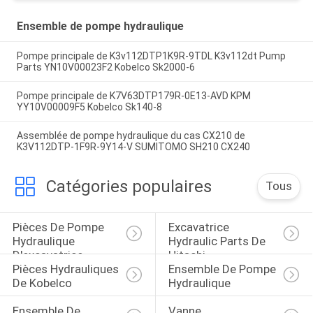
Ensemble de pompe hydraulique
Pompe principale de K3v112DTP1K9R-9TDL K3v112dt Pump
Parts YN10V00023F2 Kobelco Sk2000-6
Pompe principale de K7V63DTP179R-0E13-AVD KPM
YY10V00009F5 Kobelco Sk140-8
Assemblée de pompe hydraulique du cas CX210 de
K3V112DTP-1F9R-9Y14-V SUMITOMO SH210 CX240
Catégories populaires
Tous
Pièces De Pompe 
Excavatrice 
Hydraulique 
Hydraulic Parts De 
D'excavatrice
Hitachi
Pièces Hydrauliques 
Ensemble De Pompe 
De Kobelco
Hydraulique
Ensemble De 
Vanne 