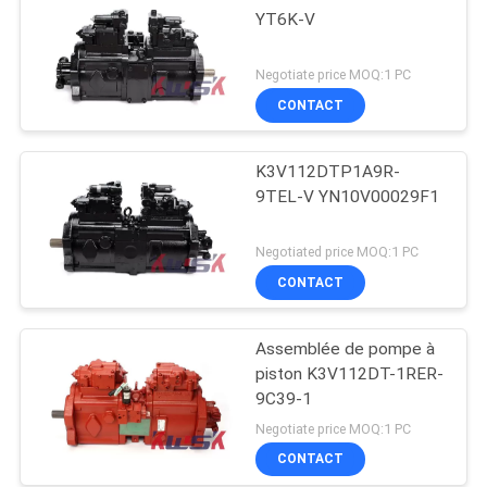
YT6K-V
Negotiate price MOQ:1 PC
CONTACT
K3V112DTP1A9R-
9TEL-V YN10V00029F1
Negotiated price MOQ:1 PC
CONTACT
Assemblée de pompe à
piston K3V112DT-1RER-
9C39-1
Negotiate price MOQ:1 PC
CONTACT