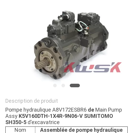
NEWS
PLAN
DU
SITE
PRIVACY
POLICY
Description de produit
Pompe hydraulique A8V172ESBR6
de
Main Pump
Assy
K5V160DTH-1X4R-9N06-V SUMITOMO
SH350-5
d'excavatrice
Nom
Assemblée de pompe hydraulique