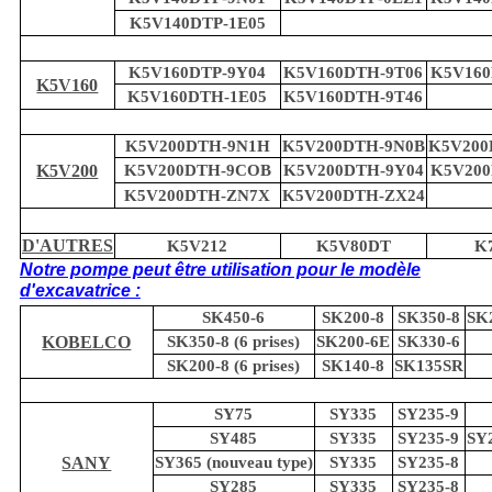
K5V140DTP-1E05
K5V160DTP-9Y04
K5V160DTH-9T06
K5V160
K5V160
K5V160DTH-1E05
K5V160DTH-9T46
K5V200DTH-9N1H
K5V200DTH-9N0B
K5V200
K5V200
K5V200DTH-9COB
K5V200DTH-9Y04
K5V200
K5V200DTH-ZN7X
K5V200DTH-ZX24
D'AUTRES
K5V212
K5V80DT
K
Notre pompe peut être utilisation pour le modèle
d'excavatrice :
SK450-6
SK200-8
SK350-8
SK2
KOBELCO
SK350-8 (6 prises)
SK200-6E
SK330-6
SK200-8 (6 prises)
SK140-8
SK135SR
SY75
SY335
SY235-9
SY485
SY335
SY235-9
SY2
SANY
SY365 (nouveau type)
SY335
SY235-8
SY285
SY335
SY235-8