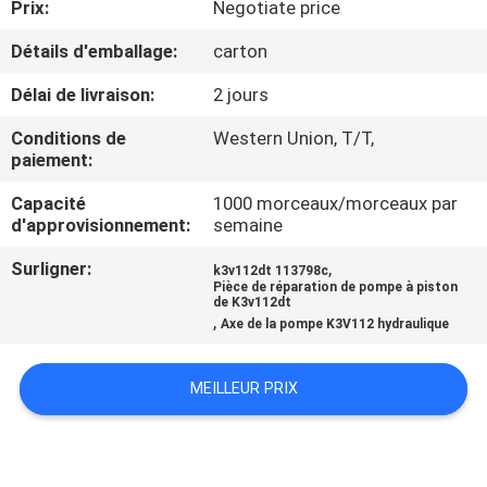
Prix:
Negotiate price
D'USINE
Détails d'emballage:
carton
CONTRÔLE
Délai de livraison:
2 jours
DE
Conditions de
Western Union, T/T,
QUALITÉ
paiement:
Capacité
1000 morceaux/morceaux par
d'approvisionnement:
semaine
CONTACTEZ-
NOUS
Surligner:
,
k3v112dt 113798c
Pièce de réparation de pompe à piston
de K3v112dt
,
Axe de la pompe K3V112 hydraulique
BLOG
MEILLEUR PRIX
DEMANDEZ
UNE
CITATION