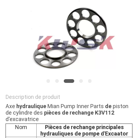
NEWS
PLAN
DU
SITE
PRIVACY
POLICY
Description de produit
Axe
hydraulique
Mian Pump Inner Parts
de
piston
de cylindre des
pièces de rechange K3V112
d'excavatrice
Nom
Pièces de rechange principales
hydrauliques de pompe d'Excaator