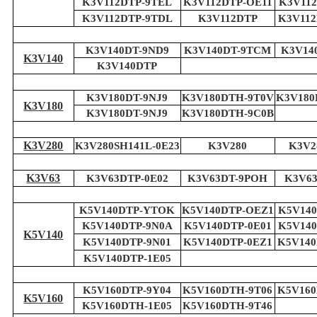
K3V112DTP-9TEL
K3V112DTP-OE11
K3V11
K3V112DTP-9TDL
K3V112DTP
K3V112
K3V140DT-9ND9
K3V140DT-9TCM
K3V14
K3V140
K3V140DTP
K3V180DT-9NJ9
K3V180DTH-9T0V
K3V180
K3V180
K3V180DT-9NJ9
K3V180DTH-9C0B
K3V280
K3V280SH141L-0E23
K3V280
K3V2
K3V63
K3V63DTP-0E02
K3V63DT-9POH
K3V63
K5V140DTP-YTOK
K5V140DTP-OEZ1
K5V140
K5V140DTP-9N0A
K5V140DTP-0E01
K5V140
K5V140
K5V140DTP-9N01
K5V140DTP-0EZ1
K5V140
K5V140DTP-1E05
K5V160DTP-9Y04
K5V160DTH-9T06
K5V160
K5V160
K5V160DTH-1E05
K5V160DTH-9T46