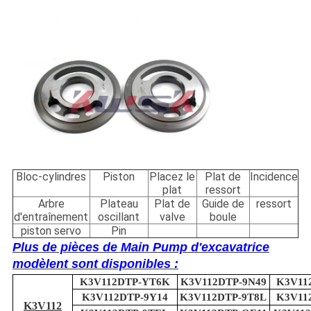
Bloc-cylindres
Piston
Placez le
Plat de
Incidence
plat
ressort
Arbre
Plateau
Plat de
Guide de
ressort
d'entraînement
oscillant
valve
boule
piston servo
Pin
Plus de pièces de Main Pump d'excavatrice
modèlent sont disponibles :
K3V112DTP-YT6K
K3V112DTP-9N49
K3V11
K3V112DTP-9Y14
K3V112DTP-9T8L
K3V11
K3V112