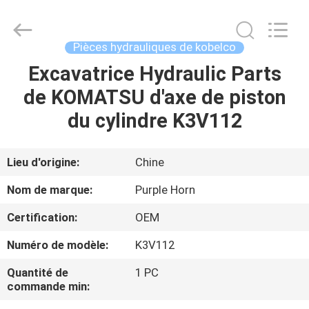
Hefei
Purple
Horn
E-
Commerce
Pièces hydrauliques de kobelco
Co.,
Ltd..
Excavatrice Hydraulic Parts
MAISON
All
Rights
Reserved.
de KOMATSU d'axe de piston
DES
du cylindre K3V112
PRODUITS
Lieu d'origine:
Chine
AU
Nom de marque:
Purple Horn
SUJET
Certification:
OEM
DE
Numéro de modèle:
K3V112
NOUS
Quantité de
1 PC
commande min:
VISITE