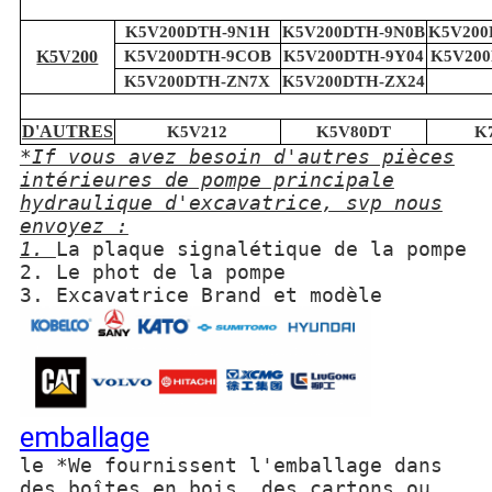
K5V200DTH-9N1H
K5V200DTH-9N0B
K5V200
K5V200
K5V200DTH-9COB
K5V200DTH-9Y04
K5V200
K5V200DTH-ZN7X
K5V200DTH-ZX24
D'AUTRES
K5V212
K5V80DT
K
*If vous avez besoin d'autres pièces
intérieures de pompe principale
hydraulique d'excavatrice, svp nous
envoyez :
1.
La plaque signalétique de la pompe
2. Le phot de la pompe
3. Excavatrice Brand et modèle
emballage
le *We fournissent l'emballage dans
des boîtes en bois, des cartons ou