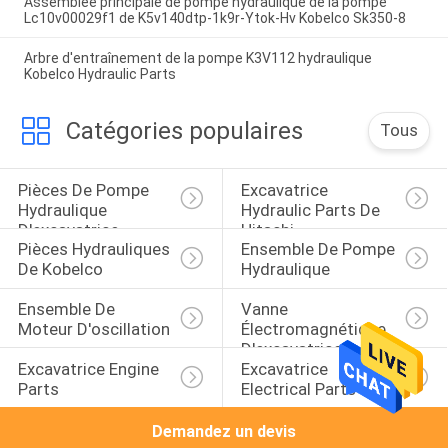
Assemblée principale de pompe hydraulique de la pompe
Lc10v00029f1 de K5v140dtp-1k9r-Ytok-Hv Kobelco Sk350-8
Arbre d'entraînement de la pompe K3V112 hydraulique
Kobelco Hydraulic Parts
Catégories populaires
Tous
Pièces De Pompe 
Excavatrice 
Hydraulique 
Hydraulic Parts De 
D'excavatrice
Hitachi
Pièces Hydrauliques 
Ensemble De Pompe 
De Kobelco
Hydraulique
Ensemble De 
Vanne 
Moteur D'oscillation
Électromagnétique 
D'excavatrice
Excavatrice Engine 
Excavatrice 
Parts
Electrical Parts
Demandez un devis