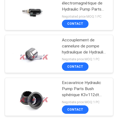
électromagnétique de
Hydraulic Pump Parts
d'excavatrice de SK210-
Negotiated price MOQ:1 PC
9 SK210LC-6E
CONTACT
KDRDE5K-31 30C50-
102 YN35V00041F1
Accouplement de
cannelure de pompe
hydraulique de Hydraulic
Pump Parts
Negotiate price MOQ:1 PC
d'excavatrice de SK200
CONTACT
SK250 SK300 SK480
Kobelco
Excavatrice Hydraulic
Pump Parts Bush
sphérique K3v112dt
121437 de Volvo 240
Negotiate price MOQ:1 PC
CONTACT