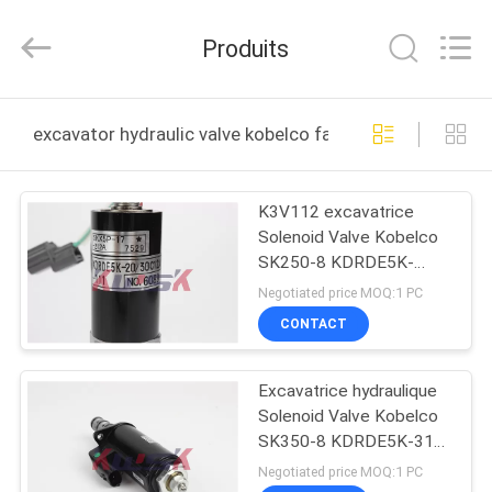
Hefei
Purple
Horn
Produits
E-
Commerce
Co.,
Ltd..
MAISON
All
Rights
excavator hydraulic valve kobelco fabrication en ligne
Reserved.
DES
K3V112 excavatrice
PRODUITS
Solenoid Valve Kobelco
SK250-8 KDRDE5K-
AU
20/30C12A-111
Negotiated price MOQ:1 PC
SUJET
CONTACT
DE
Excavatrice hydraulique
NOUS
Solenoid Valve Kobelco
SK350-8 KDRDE5K-31
30C50-143
VISITE
Negotiated price MOQ:1 PC