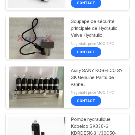
CONTACT
D'USINE
Soupape de sécurité
CONTRÔLE
principale de Hydraulic
DE
Valve Hydraulic
d'excavatrice de moteur
QUALITÉ
Negotiate price MOQ:1 PC
d'oscillation
CONTACT
CONTACTEZ-
Assy SANY KOBELCO SY
NOUS
SK Genuine Parts de
vanne
électromagnétique
BLOG
Negotiate price MOQ:1 PC
CONTACT
DEMANDEZ
Pompe hydraulique
UNE
Kobelco SK330-6
CITATION
KDRDE5K-31/30C50-