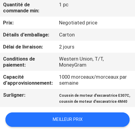
D'USINE
Quantité de
1 pc
commande min:
Prix:
Negotiated price
CONTRÔLE
DE
Détails d'emballage:
Carton
QUALITÉ
Délai de livraison:
2 jours
Conditions de
Western Union, T/T,
CONTACTEZ-
paiement:
MoneyGram
NOUS
Capacité
1000 morceaux/morceaux par
d'approvisionnement:
semaine
BLOG
Surligner:
,
Coussin de moteur d'excavatrice E307C
coussin de moteur d'excavatrice 4M40
DEMANDEZ
MEILLEUR PRIX
UNE
CITATION