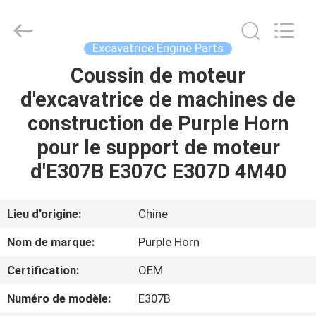
Hefei
Purple
Horn
E-
Commerce
Excavatrice Engine Parts
Co.,
Ltd..
Coussin de moteur
MAISON
All
Rights
Reserved.
d'excavatrice de machines de
DES
construction de Purple Horn
PRODUITS
pour le support de moteur
d'E307B E307C E307D 4M40
AU
SUJET
Lieu d'origine:
Chine
DE
Nom de marque:
Purple Horn
NOUS
Certification:
OEM
Numéro de modèle:
E307B
VISITE