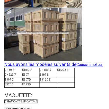
Nous avons les modèles suivants de
Coussin moteur
DH60-7
DH80-7
DH150-9
DH225-9
DH225-7
E307
E307B
E307C
E307D
E312D2
E320D
E323D
MAQUETTE:
CHAT
CAT336D
CAT345